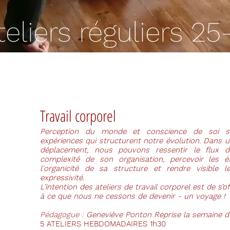
eliers réguliers 25
Travail corporel
Perception du monde et conscience de soi s
expériences qui structurent notre évolution. Dans 
déplacement, nous pouvons ressentir le flux du 
complexité de son organisation, percevoir les é
l'organicité de sa structure et rendre visible 
expressivité.
L’intention des ateliers de travail corporel est de s’
à ce que nous ne cessons de devenir - un voyage !
Pédagogue :
Geneviève Ponton Reprise la semaine 
5 ATELIERS HEBDOMADAIRES 1h30​