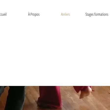
ccueil
À Propos
Ateliers
Stages formations