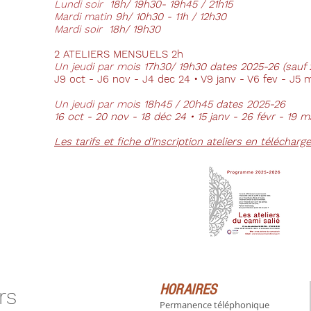
Lundi soir
18h/ 19h30- 19h45 / 21h15
Mardi matin
9h/ 10h30 - 11h / 12h30
Mardi soir
18h/ 19h30
2 ATELIERS MENSUELS 2h
Un jeudi par moi
s
17h30/ 19h30 dates 2025-26 (sauf 
J9 oct - J6 nov - J4 dec 24 • V9 janv - V6 fev - J5 ma
Un jeudi par moi
s
18h45 / 20h45 dates 2025-26
16 oct - 20 nov - 18 déc 24 • 15 janv - 26 févr - 19 m
Les tarifs
et fiche d'inscription ateliers
en télécharge
HORAIRES
rs
Permanence téléphonique